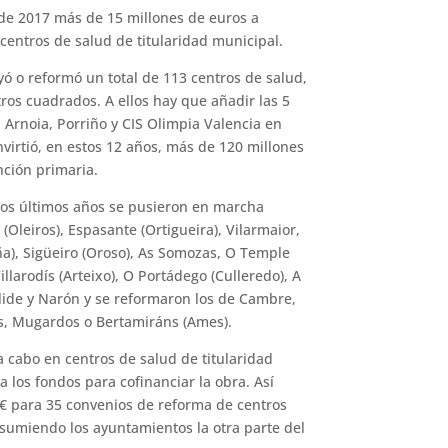
sde 2017 más de 15 millones de euros a
centros de salud de titularidad municipal.
yó o reformó un total de 113 centros de salud,
os cuadrados. A ellos hay que añadir las 5
 Arnoia, Porriño y CIS Olimpia Valencia en
nvirtió, en estos 12 años, más de 120 millones
nción primaria.
 los últimos años se pusieron en marcha
Oleiros), Espasante (Ortigueira), Vilarmaior,
a), Sigüeiro (Oroso), As Somozas, O Temple
illarodís (Arteixo), O Portádego (Culleredo), A
elide y Narón y se reformaron los de Cambre,
tes, Mugardos o Bertamiráns (Ames).
a cabo en centros de salud de titularidad
a los fondos para cofinanciar la obra. Así
 M€ para 35 convenios de reforma de centros
asumiendo los ayuntamientos la otra parte del