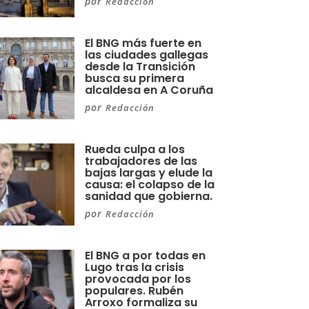
por
Redacción
El BNG más fuerte en
las ciudades gallegas
desde la Transición
busca su primera
alcaldesa en A Coruña
por
Redacción
Rueda culpa a los
trabajadores de las
bajas largas y elude la
causa: el colapso de la
sanidad que gobierna.
por
Redacción
El BNG a por todas en
Lugo tras la crisis
provocada por los
populares. Rubén
Arroxo formaliza su