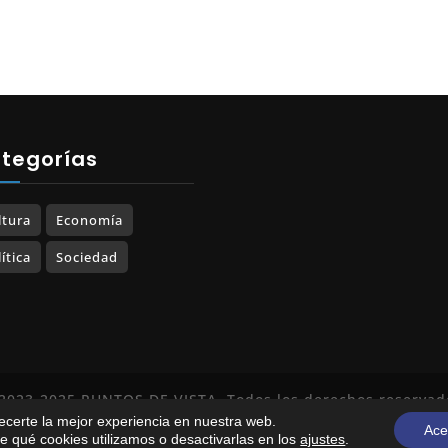
tegorías
ltura
Economía
ítica
Sociedad
2023-2025 PUNTOS DE VISTA. Todos los derechos reservad
recerte la mejor experiencia en nuestra web.
Política de Privacidad
|
Política de Cookies
Ace
 qué cookies utilizamos o desactivarlas en los
ajustes
.