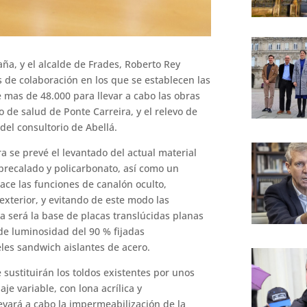
aña, y el alcalde de Frades, Roberto Rey
 de colaboración en los que se establecen las
e mas de 48.000 para llevar a cabo las obras
o de salud de Ponte Carreira, y el relevo de
del consultorio de Abellá.
ra se prevé el levantado del actual material
precalado y policarbonato, así como un
 hace las funciones de canalón oculto,
exterior, y evitando de este modo las
ta será la base de placas translúcidas planas
de luminosidad del 90 % fijadas
les sandwich aislantes de acero.
e sustituirán los toldos existentes por unos
e variable, con lona acrílica y
vará a cabo la impermeabilización de la