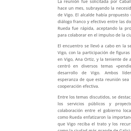
La reunión fue solicitada por Caba
hace un mes, subrayando la necesid
de Vigo. El alcalde había propuesto
diálogo franco y efectivo entre las 
Rueda fue rápida, aceptando la pr
para colaborar en el impulso de la ci
El encuentro se llevó a cabo en la 
Vigo, con la participación de figura
en Vigo, Ana Ortiz, y la teniente de 
centró en diversos temas «pendi
desarrollo de Vigo. Ambos líde
esperanza de que esta reunión sea f
cooperación efectiva.
Entre los temas discutidos, se destac
los servicios públicos y proyec
colaboración entre el gobierno loc
como Rueda enfatizaron la importanc
que Vigo reciba el trato y los rec
como la ciudad más grande de Galici