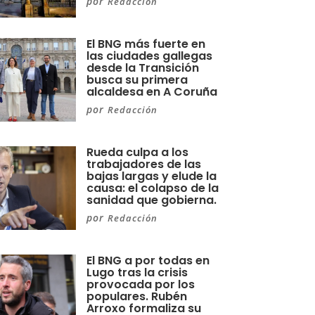
por
Redacción
El BNG más fuerte en
las ciudades gallegas
desde la Transición
busca su primera
alcaldesa en A Coruña
por
Redacción
Rueda culpa a los
trabajadores de las
bajas largas y elude la
causa: el colapso de la
sanidad que gobierna.
por
Redacción
El BNG a por todas en
Lugo tras la crisis
provocada por los
populares. Rubén
Arroxo formaliza su