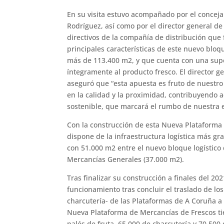
En su visita estuvo acompañado por el concej
Rodríguez, así como por el director general d
directivos de la compañía de distribución que 
principales características de este nuevo bloq
más de 113.400 m2, y que cuenta con una supe
íntegramente al producto fresco. El director g
aseguró que “esta apuesta es fruto de nuest
en la calidad y la proximidad, contribuyendo
sostenible, que marcará el rumbo de nuestra e
Con la construcción de esta Nueva Plataforma
dispone de la infraestructura logística más gra
con 51.000 m2 entre el nuevo bloque logístico 
Mercancías Generales (37.000 m2).
Tras finalizar su construcción a finales del 20
funcionamiento tras concluir el traslado de los
charcutería- de las Plataformas de A Coruña a 
Nueva Plataforma de Mercancías de Frescos t
palés de fruta, 65.000 de charcutería y 70.500