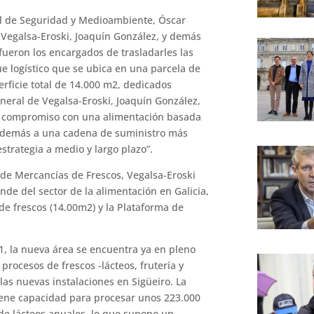
al de Seguridad y Medioambiente, Óscar
e Vegalsa-Eroski, Joaquín González, y demás
fueron los encargados de trasladarles las
ue logístico que se ubica en una parcela de
rficie total de 14.000 m2, dedicados
eneral de Vegalsa-Eroski, Joaquín González,
ro compromiso con una alimentación basada
 además a una cadena de suministro más
strategia a medio y largo plazo”.
 de Mercancías de Frescos, Vegalsa-Eroski
nde del sector de la alimentación en Galicia,
de frescos (14.00m2) y la Plataforma de
21, la nueva área se encuentra ya en pleno
 procesos de frescos -lácteos, frutería y
las nuevas instalaciones en Sigüeiro. La
iene capacidad para procesar unos 223.000
 de lácteos anuales, lo que supone un