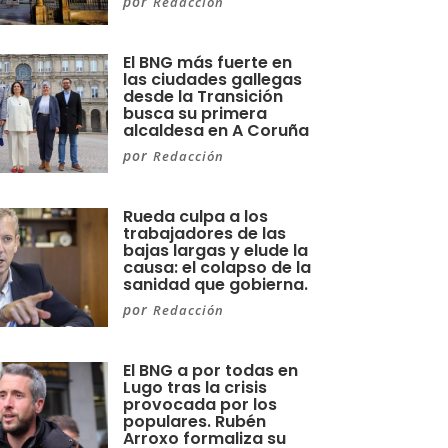
por
Redacción
El BNG más fuerte en
las ciudades gallegas
desde la Transición
busca su primera
alcaldesa en A Coruña
por
Redacción
Rueda culpa a los
trabajadores de las
bajas largas y elude la
causa: el colapso de la
sanidad que gobierna.
por
Redacción
El BNG a por todas en
Lugo tras la crisis
provocada por los
populares. Rubén
Arroxo formaliza su