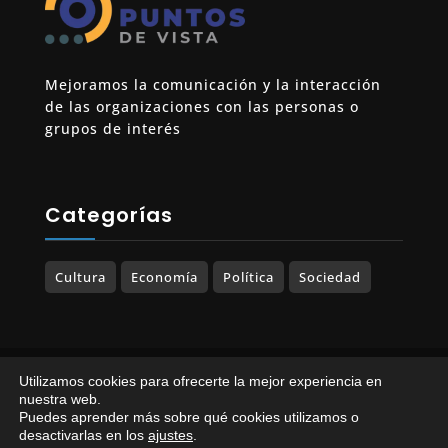
Mejoramos la comunicación y la interacción
de las organizaciones con las personas o
grupos de interés
Categorías
Cultura
Economía
Política
Sociedad
© 2023-2025 PUNTOS DE VISTA. Todos los
Utilizamos cookies para ofrecerte la mejor experiencia en
derechos reservados.
nuestra web.
Puedes aprender más sobre qué cookies utilizamos o
Política de Privacidad
|
Política de Cookies
desactivarlas en los
ajustes
.