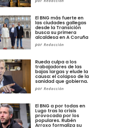
por
Redacción
El BNG más fuerte en
las ciudades gallegas
desde la Transición
busca su primera
alcaldesa en A Coruña
por
Redacción
Rueda culpa a los
trabajadores de las
bajas largas y elude la
causa: el colapso de la
sanidad que gobierna.
por
Redacción
El BNG a por todas en
Lugo tras la crisis
provocada por los
populares. Rubén
Arroxo formaliza su