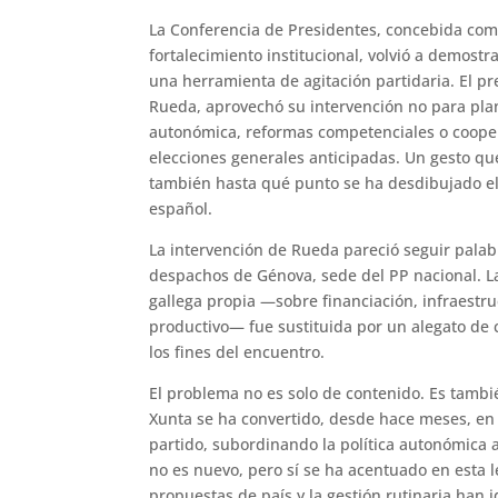
La Conferencia de Presidentes, concebida como 
fortalecimiento institucional, volvió a demost
una herramienta de agitación partidaria. El pr
Rueda, aprovechó su intervención no para pla
autonómica, reformas competenciales o coopera
elecciones generales anticipadas. Un gesto que,
también hasta qué punto se ha desdibujado el p
español.
La intervención de Rueda pareció seguir palab
despachos de Génova, sede del PP nacional. 
gallega propia —sobre financiación, infraestru
productivo— fue sustituida por un alegato de
los fines del encuentro.
El problema no es solo de contenido. Es tambié
Xunta se ha convertido, desde hace meses, en 
partido, subordinando la política autonómica a
no es nuevo, pero sí se ha acentuado en esta 
propuestas de país y la gestión rutinaria han