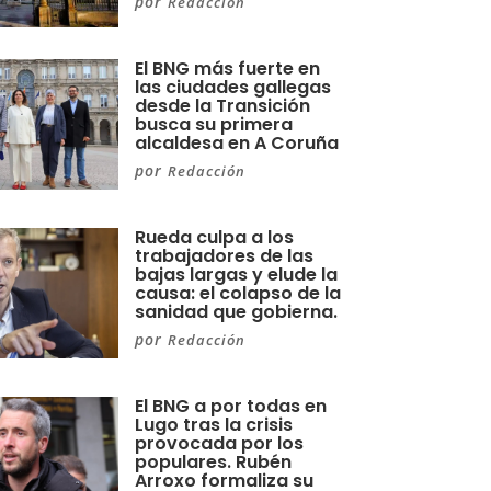
por
Redacción
El BNG más fuerte en
las ciudades gallegas
desde la Transición
busca su primera
alcaldesa en A Coruña
por
Redacción
Rueda culpa a los
trabajadores de las
bajas largas y elude la
causa: el colapso de la
sanidad que gobierna.
por
Redacción
El BNG a por todas en
Lugo tras la crisis
provocada por los
populares. Rubén
Arroxo formaliza su