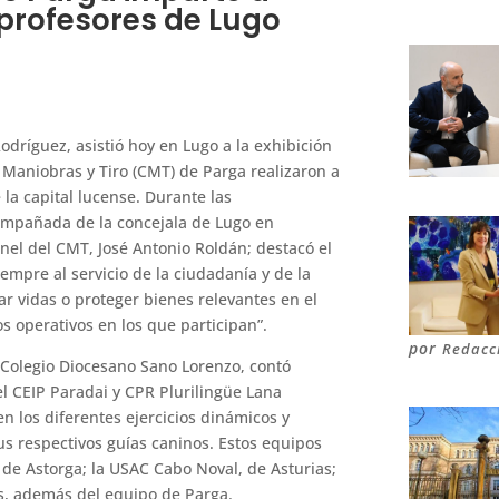
profesores de Lugo
dríguez, asistió hoy en Lugo a la exhibición
 Maniobras y Tiro (CMT) de Parga realizaron a
la capital lucense. Durante las
ompañada de la concejala de Lugo en
onel del CMT, José Antonio Roldán; destacó el
siempre al servicio de la ciudadanía y de la
r vidas o proteger bienes relevantes en el
s operativos en los que participan”.
por
Redacc
el Colegio Diocesano Sano Lorenzo, contó
el CEIP Paradai y CPR Plurilingüe Lana
en los diferentes ejercicios dinámicos y
us respectivos guías caninos. Estos equipos
de Astorga; la USAC Cabo Noval, de Asturias;
os, además del equipo de Parga.