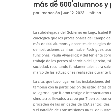
más de 600 alumnos y 
por
Redacción
|
Jun 12, 2023
|
Política
La subdelegada del Gobierno en Lugo, Isabel Ro
cinológica que los profesionales del Campo de
más de 600 alumnos y docentes de colegios de 
demostraciones caninas, Isabel Rodríguez, ac
funciones, Paula Alvarellos; y del teniente cor
trabajo de los perros al servicio del Ejército, “
sociedad, resultando fundamentales para salva
marco de las actuaciones realizadas durante lo
La cita, que tuvo lugar en las instalaciones d
también con la participación de estudiantes d
Milagrosa, que fueron testigo e interactuaron 
simulacros llevados a cabo por 7 perros, con s
proceden de las unidades de USA Santocildes, 
y el Batallón de Transmisiones III/21, de Burg