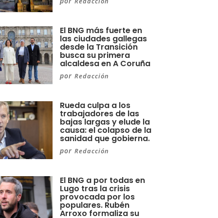
por
Redacción
El BNG más fuerte en
las ciudades gallegas
desde la Transición
busca su primera
alcaldesa en A Coruña
por
Redacción
Rueda culpa a los
trabajadores de las
bajas largas y elude la
causa: el colapso de la
sanidad que gobierna.
por
Redacción
El BNG a por todas en
Lugo tras la crisis
provocada por los
populares. Rubén
Arroxo formaliza su