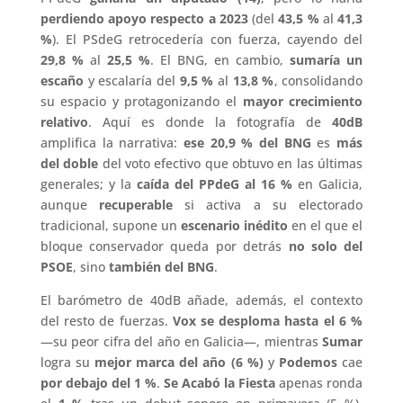
perdiendo apoyo respecto a 2023
(del
43,5 %
al
41,3
%
). El PSdeG retrocedería con fuerza, cayendo del
29,8 %
al
25,5 %
. El BNG, en cambio,
sumaría un
escaño
y escalaría del
9,5 %
al
13,8 %
, consolidando
su espacio y protagonizando el
mayor crecimiento
relativo
. Aquí es donde la fotografía de
40dB
amplifica la narrativa:
ese 20,9 % del BNG
es
más
del doble
del voto efectivo que obtuvo en las últimas
generales; y la
caída del PPdeG al 16 %
en Galicia,
aunque
recuperable
si activa a su electorado
tradicional, supone un
escenario inédito
en el que el
bloque conservador queda por detrás
no solo del
PSOE
, sino
también del BNG
.
El barómetro de 40dB añade, además, el contexto
del resto de fuerzas.
Vox se desploma hasta el 6 %
—su peor cifra del año en Galicia—, mientras
Sumar
logra su
mejor marca del año (6 %)
y
Podemos
cae
por debajo del 1 %
.
Se Acabó la Fiesta
apenas ronda