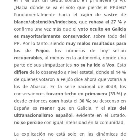
el
1 %
tras un debut sonoro en primavera (5 %).
¿Hacia dónde se va el voto que pierde el PPdeG?
Fundamentalmente hacia el
cajón de sastre
de
blanco/abstención/indecisos
, que
rebasa el 27 %
y
confirma una vez más que el
voto oculto en Galicia
es mayoritariamente conservador
, sobre todo del
PP. Por lo tanto, siendo
muy malos resultados para
los de Feijóo
, los números de hoy serían
recuperables
, al menos en la autonomía, donde una
parte de sus simpatizantes
no se ha ido a Vox
. Esto
difiere
de lo observado a nivel estatal, donde el
14 %
de quienes votaron a Feijóo dice ahora que votaría a
los de Abascal. En la serie nacional de 40dB, los
conservadores
tocaron techo en primavera (33 %)
y
desde entonces
caen
hasta el
30 %
; su descenso en
España es
menor
que en Galicia. Y el
alza del
ultranacionalismo español
, evidente en el Estado,
no se percibe
con igual intensidad en la comunidad.
La explicación no está solo en las dinámicas de