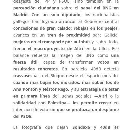
desgaste del PP y PSOE, sino también en la
percepción ciudadana
sobre el
papel del BNG en
Madrid
.
Con un solo diputado
, los nacionalistas
gallegos han logrado arrancar al Gobierno central
concesiones de gran calado
:
rebajas en los peajes
,
avances en un
tren de proximidad
para Galicia,
mejoras en el transporte por autobús
y, sobre todo,
frenar el macroproyecto de Altri
en la Ulloa. Ese
balance refuerza la imagen del BNG como
una
fuerza útil
, capaz de transformar
votos en
resultados concretos
. En paralelo, 40dB detecta
trasvases
hacia el Bloque desde el espacio morado:
cuando más bajan los morados, más suben los de
Ana Pontón y Néstor Rego
, y su
estrategia de estar
en primera línea
de luchas sociales —
Altri
o la
solidaridad con Palestina
—
les permite crecer
en
intención de voto
sin que se produzca un desplome
del PSOE
.
La fotografía que dejan
Sondaxe
y
40dB
es