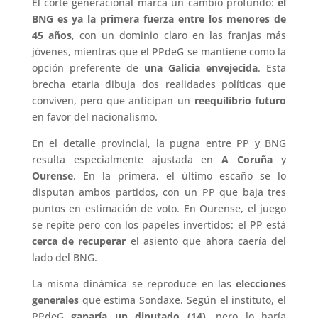
El corte generacional marca un cambio profundo:
el
BNG es ya la primera fuerza entre los menores de
45 años
, con un dominio claro en las franjas más
jóvenes, mientras que el PPdeG se mantiene como la
opción preferente de
una Galicia envejecida
. Esta
brecha etaria dibuja dos realidades políticas que
conviven, pero que anticipan un
reequilibrio futuro
en favor del nacionalismo.
En el detalle provincial, la pugna entre PP y BNG
resulta especialmente ajustada en
A Coruña
y
Ourense
. En la primera, el último escaño se lo
disputan ambos partidos, con un PP que baja tres
puntos en estimación de voto. En Ourense, el juego
se repite pero con los papeles invertidos: el PP está
cerca de recuperar
el asiento que ahora caería del
lado del BNG.
La misma dinámica se reproduce en las
elecciones
generales
que estima Sondaxe. Según el instituto, el
PPdeG
ganaría un diputado (14)
, pero lo haría