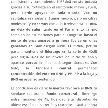
consistente y contundente.
El PPdeG resiste todavía
gracias a su fortaleza en el electorado mayor y rural,
pero
pierde apoyos en cada oleada
;
Vox no
capitaliza
esa sangría;
Sumar
mejora, pero en cifras
modestas; y
Podemos
cae a la irrelevancia.
El BNG
no deja de subir
, tanto en el Parlamento gallego
como en las estimaciones para el Congreso,
hasta el
punto de encaramarse a primera fuerza en unas
generales en Galicia
según 40dB.
El PSdeG
, por su
parte,
mantiene el liderazgo
en la serie de 40dB
pero
sigue lejos
de los niveles de inicio de año y
aparece
poroso
en fidelidad, según Sondaxe. Con
todo, la
tendencia central
permanece:
concentración del voto en BNG y PP
,
PP a la baja
y
BNG en ascenso sostenido
.
La conclusión es clara:
la inercia favorece al BNG
. Si
Sondaxe captura el
fondo estructural
—liderazgo
entre menores de 45, fidelidad alta, disputas de
último escaño en A Coruña y Ourense—,
40dB
aporta