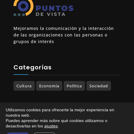
Mejoramos la comunicación y la interacción
de las organizaciones con las personas o
grupos de interés
Categorías
Cultura
Economía
Política
Sociedad
Utilizamos cookies para ofrecerte la mejor experiencia en
© 2023-2025 PUNTOS DE VISTA. Todos los
nuestra web.
Puedes aprender más sobre qué cookies utilizamos o
derechos reservados.
desactivarlas en los
ajustes
.
Política de Privacidad
|
Política de Cookies