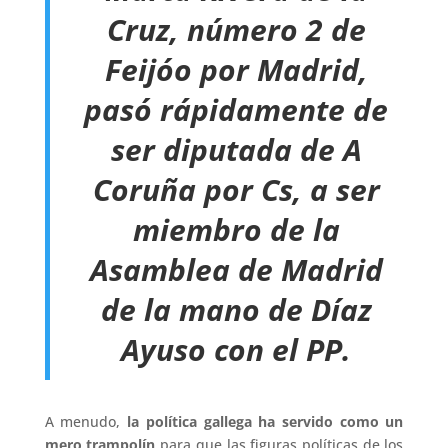
Cruz, número 2 de
Feijóo por Madrid,
pasó rápidamente de
ser diputada de A
Coruña por Cs, a ser
miembro de la
Asamblea de Madrid
de la mano de Díaz
Ayuso con el PP.
A menudo,
la política gallega ha servido como un
mero trampolín
para que las figuras políticas de los