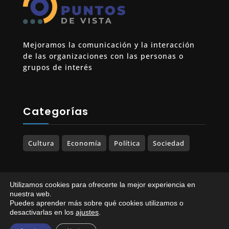
Mejoramos la comunicación y la interacción
de las organizaciones con las personas o
grupos de interés
Categorías
Cultura
Economía
Política
Sociedad
Utilizamos cookies para ofrecerte la mejor experiencia en
© 2023-2025 PUNTOS DE VISTA. Todos los
nuestra web.
Puedes aprender más sobre qué cookies utilizamos o
derechos reservados.
desactivarlas en los
ajustes
.
Política de Privacidad
|
Política de Cookies