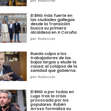
por
Redacción
El BNG más fuerte en
las ciudades gallegas
desde la Transición
busca su primera
alcaldesa en A Coruña
por
Redacción
Rueda culpa a los
trabajadores de las
bajas largas y elude la
causa: el colapso de la
sanidad que gobierna.
por
Redacción
El BNG a por todas en
Lugo tras la crisis
provocada por los
populares. Rubén
Arroxo formaliza su