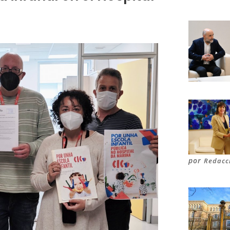
por
Redacc