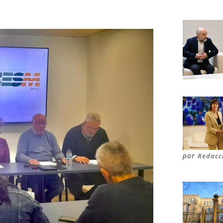
por
Redacc