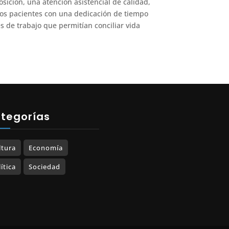
osición, una atención asistencial de calidad,
los pacientes con una dedicación de tiempo
es de trabajo que permitían conciliar vida
tegorías
ltura
Economía
ítica
Sociedad