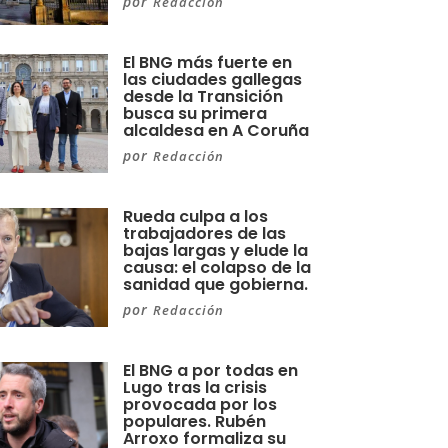
por
Redacción
El BNG más fuerte en
las ciudades gallegas
desde la Transición
busca su primera
alcaldesa en A Coruña
por
Redacción
Rueda culpa a los
trabajadores de las
bajas largas y elude la
causa: el colapso de la
sanidad que gobierna.
por
Redacción
El BNG a por todas en
Lugo tras la crisis
provocada por los
populares. Rubén
Arroxo formaliza su