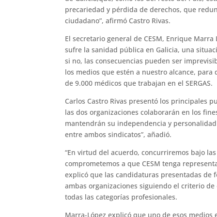
precariedad y pérdida de derechos, que redun
ciudadano”, afirmó Castro Rivas.
El secretario general de CESM, Enrique Marra L
sufre la sanidad pública en Galicia, una situa
si no, las consecuencias pueden ser imprevisib
los medios que estén a nuestro alcance, para 
de 9.000 médicos que trabajan en el SERGAS.
Carlos Castro Rivas presentó los principales p
las dos organizaciones colaborarán en los fine
mantendrán su independencia y personalidad ju
entre ambos sindicatos”, añadió.
“En virtud del acuerdo, concurriremos bajo las
comprometemos a que CESM tenga representació
explicó que las candidaturas presentadas de 
ambas organizaciones siguiendo el criterio d
todas las categorías profesionales.
Marra-López explicó que uno de esos medios 