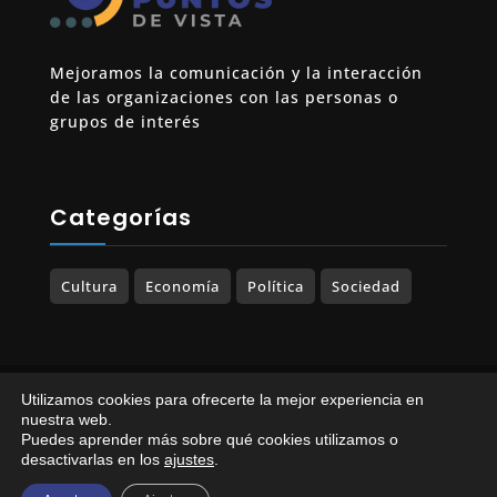
Mejoramos la comunicación y la interacción
de las organizaciones con las personas o
grupos de interés
Categorías
Cultura
Economía
Política
Sociedad
© 2023-2025 PUNTOS DE VISTA. Todos los
Utilizamos cookies para ofrecerte la mejor experiencia en
derechos reservados.
nuestra web.
Puedes aprender más sobre qué cookies utilizamos o
Política de Privacidad
|
Política de Cookies
desactivarlas en los
ajustes
.