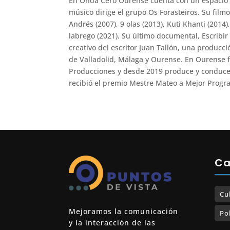
En Onda Cero Ourense cuenta con un espacio 
músico dirige el grupo Os Forasteiros. Su film
Andrés (2007), 9 olas (2013), Kuti Khanti (201
labrego (2021). Su último documental, Escribir 
creativo del escritor Juan Tallón, una producc
de Valladolid, Málaga y Ourense. En Ourense f
Producciones y desde 2019 produce y conduce 
recibió el premio Mestre Mateo a Mejor Progra
Ca
Cu
Mejoramos la comunicación
Pol
y la interacción de las