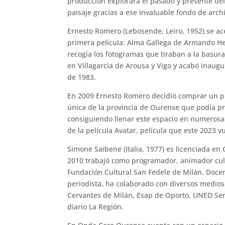
producción explorará el pasado y presente del
paisaje gracias a ese invaluable fondo de arch
Ernesto Romero (Lebosende, Leiro, 1952) se ace
primera película: Alma Gallega de Armando He
recogía los fotogramas que tiraban a la basura
en Villagarcía de Arousa y Vigo y acabó inaug
de 1983.
En 2009 Ernesto Romero decidió comprar un pro
única de la provincia de Ourense que podía pr
consiguiendo llenar este espacio en numerosa
de la película Avatar, película que este 2023 vu
Simone Saibene (Italia, 1977) es licenciada en
2010 trabajó como programador, animador cultu
Fundación Cultural San Fedele de Milán. Docen
periodista, ha colaborado con diversos medios e
Cervantes de Milán, Esap de Oporto, UNED Seni
diario La Región.