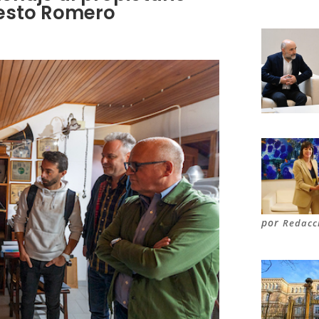
nesto Romero
por
Redacc