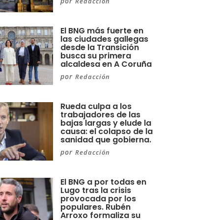
por
Redacción
El BNG más fuerte en
las ciudades gallegas
desde la Transición
busca su primera
alcaldesa en A Coruña
por
Redacción
Rueda culpa a los
trabajadores de las
bajas largas y elude la
causa: el colapso de la
sanidad que gobierna.
por
Redacción
El BNG a por todas en
Lugo tras la crisis
provocada por los
populares. Rubén
Arroxo formaliza su