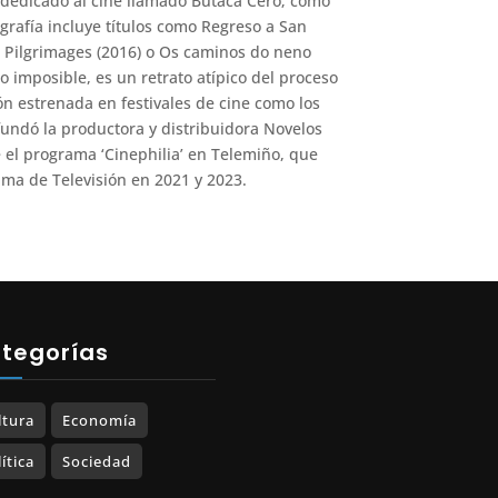
dedicado al cine llamado Butaca Cero; como
ografía incluye títulos como Regreso a San
4), Pilgrimages (2016) o Os caminos do neno
o imposible, es un retrato atípico del proceso
ión estrenada en festivales de cine como los
undó la productora y distribuidora Novelos
el programa ‘Cinephilia’ en Telemiño, que
ma de Televisión en 2021 y 2023.
tegorías
ltura
Economía
ítica
Sociedad