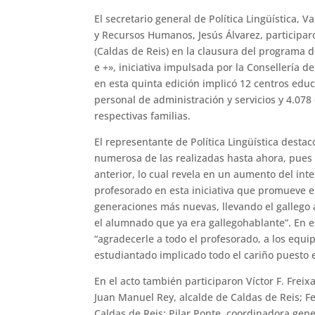
El secretario general de Política Lingüística, V
y Recursos Humanos, Jesús Álvarez, participar
(Caldas de Reis) en la clausura del programa d
e +», iniciativa impulsada por la Consellería 
en esta quinta edición implicó 12 centros edu
personal de administración y servicios y 4.078
respectivas familias.
El representante de Política Lingüística destac
numerosa de las realizadas hasta ahora, pues
anterior, lo cual revela en un aumento del inte
profesorado en esta iniciativa que promueve el
generaciones más nuevas, llevando el gallego
el alumnado que ya era gallegohablante”. En e
“agradecerle a todo el profesorado, a los equi
estudiantado implicado todo el cariño puesto e
En el acto también participaron Víctor F. Frei
Juan Manuel Rey, alcalde de Caldas de Reis; 
Caldas de Reis; Pilar Ponte, coordinadora ge