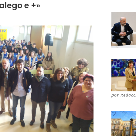
galego e +»
por
Redacc