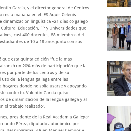
alentín García, y el director general de Centros
on esta mañana en el IES Aquis Celenis
e dinamización lingüística «21 días co galego
de Cultura, Educación, FP y Universidades que
cativos, casi 400 docentes, 88 miembros del
 estudiantes de 10 a 18 años junto con sus
ó que esta quinta edición “fue la más
 alcanzó un 20% más de participación que la
rés por parte de los centros y de su
 uso de la lengua gallega entre las
 a hogares donde no solía usarse y apoyando
ste contexto, Valentín García quiso
pos de dinamización de la lengua gallega y al
n el trabajo realizado”.
xanes, presidente de la Real Academia Gallega;
Fernando Pérez, diputado autonómico por
neral del programa, y Juan Manuel Campos y