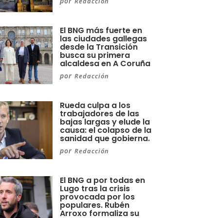
por
Redacción
El BNG más fuerte en
las ciudades gallegas
desde la Transición
busca su primera
alcaldesa en A Coruña
por
Redacción
Rueda culpa a los
trabajadores de las
bajas largas y elude la
causa: el colapso de la
sanidad que gobierna.
por
Redacción
El BNG a por todas en
Lugo tras la crisis
provocada por los
populares. Rubén
Arroxo formaliza su