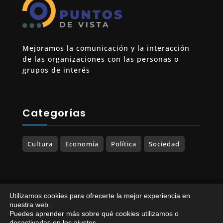
Mejoramos la comunicación y la interacción
de las organizaciones con las personas o
grupos de interés
Categorías
Cultura
Economía
Política
Sociedad
© 2023-2025 PUNTOS DE VISTA. Todos los
Utilizamos cookies para ofrecerte la mejor experiencia en
derechos reservados.
nuestra web.
Puedes aprender más sobre qué cookies utilizamos o
Política de Privacidad
|
Política de Cookies
desactivarlas en los
ajustes
.