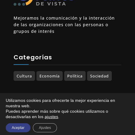
Mejoramos la comunicación y la interacción
de las organizaciones con las personas o
grupos de interés
Categorías
Cultura
Economía
Política
Sociedad
Utilizamos cookies para ofrecerte la mejor experiencia en
© 2023-2025 PUNTOS DE VISTA. Todos los
nuestra web.
Puedes aprender más sobre qué cookies utilizamos o
derechos reservados.
desactivarlas en los
ajustes
.
Política de Privacidad
|
Política de Cookies
Aceptar
Ajustes