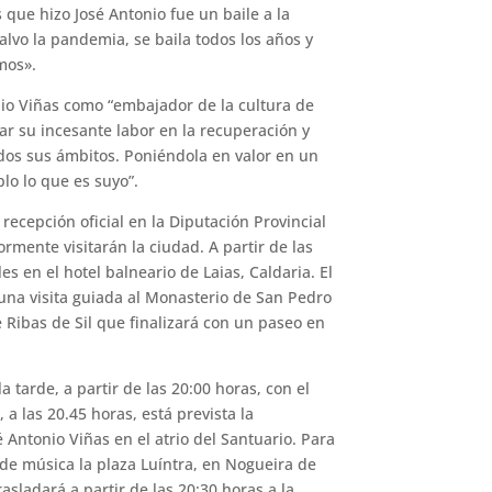
 que hizo José Antonio fue un baile a la
alvo la pandemia, se baila todos los años y
mos».
nio Viñas como “embajador de la cultura de
car su incesante labor en la recuperación y
todos sus ámbitos. Poniéndola en valor en un
lo lo que es suyo”.
ecepción oficial en la Diputación Provincial
rmente visitarán la ciudad. A partir de las
s en el hotel balneario de Laias, Caldaria. El
una visita guiada al Monasterio de San Pedro
 Ribas de Sil que finalizará con un paseo en
a tarde, a partir de las 20:00 horas, con el
a las 20.45 horas, está prevista la
Antonio Viñas en el atrio del Santuario. Para
n de música la plaza Luíntra, en Nogueira de
asladará a partir de las 20:30 horas a la