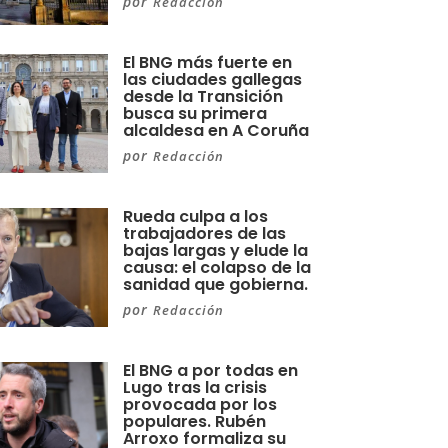
por
Redacción
El BNG más fuerte en
las ciudades gallegas
desde la Transición
busca su primera
alcaldesa en A Coruña
por
Redacción
Rueda culpa a los
trabajadores de las
bajas largas y elude la
causa: el colapso de la
sanidad que gobierna.
por
Redacción
El BNG a por todas en
Lugo tras la crisis
provocada por los
populares. Rubén
Arroxo formaliza su