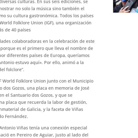
iversas culturas. En sus seis ediciones, se
mostrar no solo la música sino también el
como su cultura gastronómica. Todos los países
World Folklore Union (IGF), una organización
ás de 40 países
idades colaboradoras en la celebración de este
 porque es el primero que lleva el nombre de
 por diferentes países de Europa, queríamos
tonio estuvo aquí». Por ello, animó a la
el folclore”.
F World Folklore Union junto con el Municipio
rio dos Gozos, una placa en memoria de José
 en el Santuario dos Gozos, y que se
Una placa que recuerda la labor de gestión,
nmaterial de Galicia, y la faceta de Viñas
do Fernández.
 Antonio Viñas tenía una conexión especial
ció en Pereiro de Aguiar, justo al lado del