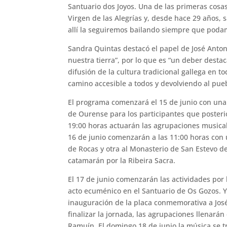
Santuario dos Joyos. Una de las primeras cosas
Virgen de las Alegrías y, desde hace 29 años, s
allí la seguiremos bailando siempre que poda
Sandra Quintas destacó el papel de José Anto
nuestra tierra”, por lo que es “un deber desta
difusión de la cultura tradicional gallega en 
camino accesible a todos y devolviendo al pueb
El programa comenzará el 15 de junio con una r
de Ourense para los participantes que posterio
19:00 horas actuarán las agrupaciones musicale
16 de junio comenzarán a las 11:00 horas con 
de Rocas y otra al Monasterio de San Estevo de
catamarán por la Ribeira Sacra.
El 17 de junio comenzarán las actividades por l
acto ecuménico en el Santuario de Os Gozos. Y, 
inauguración de la placa conmemorativa a José 
finalizar la jornada, las agrupaciones llenará
Ramuín. El domingo 18 de junio la música se tr