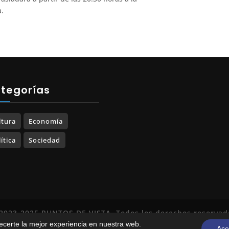
a.
tegorías
ltura
Economía
ítica
Sociedad
2023-2025 PUNTOS DE VISTA. Todos los derechos reservad
recerte la mejor experiencia en nuestra web.
Política de Privacidad
|
Política de Cookies
Ace