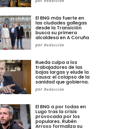
por
Redacción
El BNG más fuerte en
las ciudades gallegas
desde la Transición
busca su primera
alcaldesa en A Coruña
por
Redacción
Rueda culpa a los
trabajadores de las
bajas largas y elude la
causa: el colapso de la
sanidad que gobierna.
por
Redacción
El BNG a por todas en
Lugo tras la crisis
provocada por los
populares. Rubén
Arroxo formaliza su