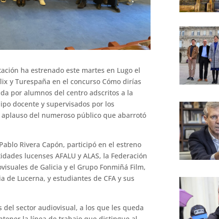
tación ha estrenado este martes en Lugo el
lix y Turespaña en el concurso Cómo dirías
ada por alumnos del centro adscritos a la
uipo docente y supervisados ​​por los
o aplauso del numeroso público que abarrotó
Pablo Rivera Capón, participó en el estreno
tidades lucenses AFALU y ALAS, la Federación
visuales de Galicia y el Grupo Fonmiñá Film,
ia de Lucerna, y estudiantes de CFA y sus
 del sector audiovisual, a los que les queda
tener la línea de trabajo que distingue al