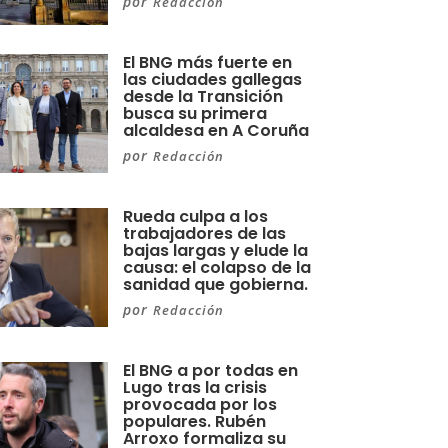
por
Redacción
El BNG más fuerte en
las ciudades gallegas
desde la Transición
busca su primera
alcaldesa en A Coruña
por
Redacción
Rueda culpa a los
trabajadores de las
bajas largas y elude la
causa: el colapso de la
sanidad que gobierna.
por
Redacción
El BNG a por todas en
Lugo tras la crisis
provocada por los
populares. Rubén
Arroxo formaliza su