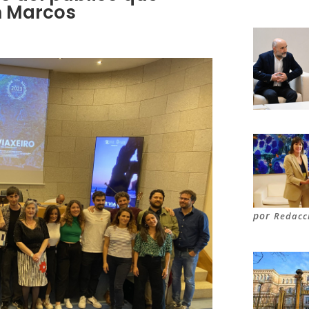
n Marcos
por
Redacc